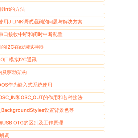
e转int的方法
30使用J LINK调试遇到的问题与解决方案
XX串口接收中断和闲时中断配置
口的I2C在线调试神器
IO口模拟I2C通讯
构及驱动架构
eDOS作为嵌入式系统使用
OSC_IN和OSC_OUT的作用和各种接法
BackgroundStyles设置背景色等
T与USB OTG的区别及工作原理
K解调