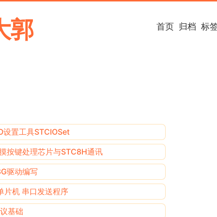
大郭
首页
归档
标
O设置工具STCIOSet
G触摸按键处理芯片与STC8H通讯
3G驱动编写
2单片机 串口发送程序
协议基础