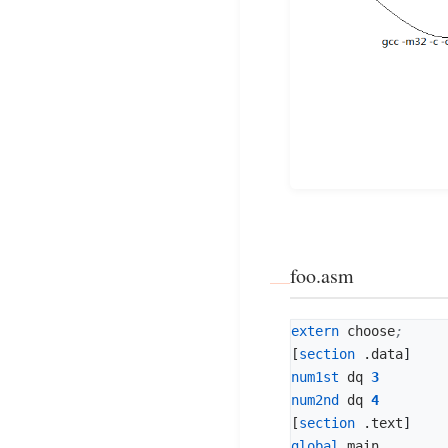
foo.asm
extern
choose
[
section
.data
]
num1st
dq
3
num2nd
dq
4
[
section
.text
]
global
main