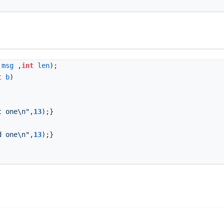
msg
,
int
len
);
t
b
)
t one
\n
"
,
13
);}
d one
\n
"
,
13
);}