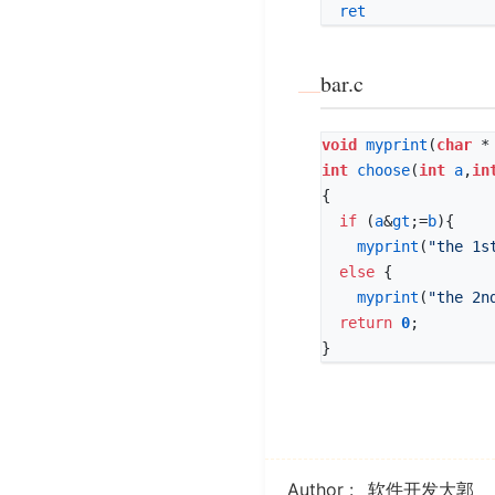
ret
bar.c
void
myprint
(
char
*
int
choose
(
int
a
,
in
{
if
(
a
&
gt
;
=
b
){
myprint
(
"the 1s
else
{
myprint
(
"the 2n
return
0
;
}
Author
软件开发大郭