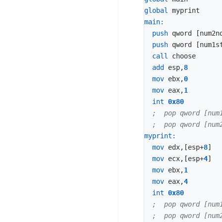
global
myprint
main:
push
qword
[
num2n
push
qword
[
num1s
call
choose
add
esp
,
8
mov
ebx
,
0
mov
eax
,
1
int
0x80
myprint:
mov
edx
,[
esp
+
8
]
mov
ecx
,[
esp
+
4
]
mov
ebx
,
1
mov
eax
,
4
int
0x80