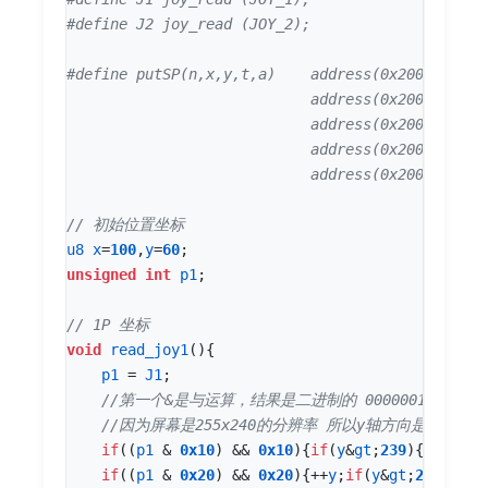
u8
x
=
100
,
y
=
60
;
unsigned
int
p1
;
void
read_joy1
(){
p1
=
J1
;
if
((
p1
&
0x10
)
&&
0x10
){
if
(
y
&
gt
;
239
){
y
=
239
;}
if
((
p1
&
0x20
)
&&
0x20
){
++
y
;
if
(
y
&
gt
;
239
)
y
=
0
;