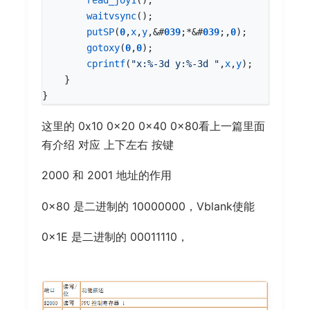
read_joy1
();
waitvsync
();
putSP
(
0
,
x
,
y
,
&
#
03
9
;
*&
#
03
9
;,
0
);
gotoxy
(
0
,
0
);
cprintf
(
"x:%-3d y:%-3d "
,
x
,
y
);
}
}
这里的 0x10 0x20 0x40 0x80看上一篇里面
有介绍 对应 上下左右 按键
2000 和 2001 地址的作用
0x80 是二进制的 10000000，Vblank使能
0x1E 是二进制的 00011110，