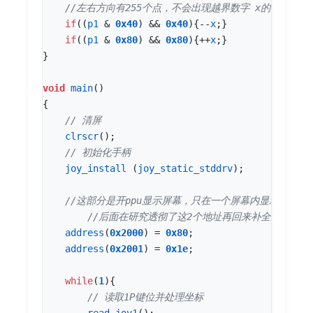
if
((
p1
&
0x40
)
&&
0x40
){
--
x
;}
if
((
p1
&
0x80
)
&&
0x80
){
++
x
;}
}
void
main
()
{
clrscr
();
joy_install
(
joy_static_stddrv
);
address
(
0x2000
)
=
0x80
;
address
(
0x2001
)
=
0x1e
;
while
(
1
){