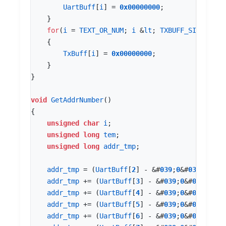
UartBuff
[
i
]
=
0x00000000
;
}
for
(
i
=
TEXT_OR_NUM
;
i
&
lt
;
TXBUFF_SIZE
;
i
++
{
TxBuff
[
i
]
=
0x00000000
;
}
}
void
GetAddrNumber
()
{
unsigned
char
i
;
unsigned
long
tem
;
unsigned
long
addr_tmp
;
addr_tmp
=
(
UartBuff
[
2
]
-
&
#
03
9
;
0
&
#
03
9
;)
*
100
addr_tmp
+=
(
UartBuff
[
3
]
-
&
#
03
9
;
0
&
#
03
9
;)
*
10
addr_tmp
+=
(
UartBuff
[
4
]
-
&
#
03
9
;
0
&
#
03
9
;)
*
10
addr_tmp
+=
(
UartBuff
[
5
]
-
&
#
03
9
;
0
&
#
03
9
;)
*
10
addr_tmp
+=
(
UartBuff
[
6
]
-
&
#
03
9
;
0
&
#
03
9
;)
*
10