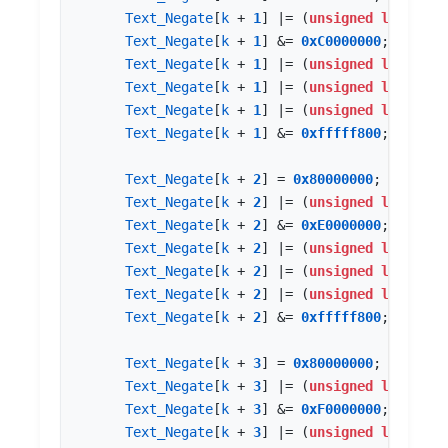
Text_Negate
[
k
+
1
]
|=
(
unsigned
long
)
Uar
Text_Negate
[
k
+
1
]
&=
0xC0000000
;
Text_Negate
[
k
+
1
]
|=
(
unsigned
long
)
Uar
Text_Negate
[
k
+
1
]
|=
(
unsigned
long
)
Uar
Text_Negate
[
k
+
1
]
|=
(
unsigned
long
)
Uar
Text_Negate
[
k
+
1
]
&=
0xfffff800
;
Text_Negate
[
k
+
2
]
=
0x80000000
;
Text_Negate
[
k
+
2
]
|=
(
unsigned
long
)
Uar
Text_Negate
[
k
+
2
]
&=
0xE0000000
;
Text_Negate
[
k
+
2
]
|=
(
unsigned
long
)
Uar
Text_Negate
[
k
+
2
]
|=
(
unsigned
long
)
Uar
Text_Negate
[
k
+
2
]
|=
(
unsigned
long
)
Uar
Text_Negate
[
k
+
2
]
&=
0xfffff800
;
Text_Negate
[
k
+
3
]
=
0x80000000
;
Text_Negate
[
k
+
3
]
|=
(
unsigned
long
)
Uar
Text_Negate
[
k
+
3
]
&=
0xF0000000
;
Text_Negate
[
k
+
3
]
|=
(
unsigned
long
)
Uar