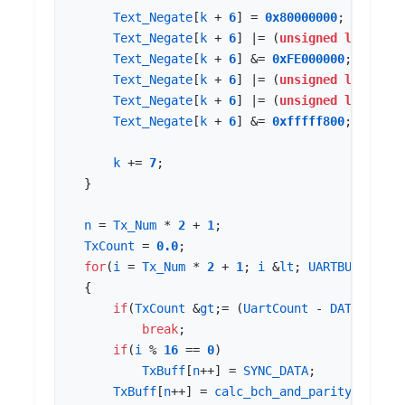
Text_Negate
[
k
+
6
]
=
0x80000000
;
Text_Negate
[
k
+
6
]
|=
(
unsigned
long
)
Uar
Text_Negate
[
k
+
6
]
&=
0xFE000000
;
Text_Negate
[
k
+
6
]
|=
(
unsigned
long
)
Uar
Text_Negate
[
k
+
6
]
|=
(
unsigned
long
)
Uar
Text_Negate
[
k
+
6
]
&=
0xfffff800
;
k
+=
7
;
}
n
=
Tx_Num
*
2
+
1
;
TxCount
=
0.0
;
for
(
i
=
Tx_Num
*
2
+
1
;
i
&
lt
;
UARTBUFF_SIZE
{
if
(
TxCount
&
gt
;
=
(
UartCount
-
DATA_START
break
;
if
(
i
%
16
==
0
)
TxBuff
[
n
++
]
=
SYNC_DATA
;
TxBuff
[
n
++
]
=
calc_bch_and_parity
(
Text_