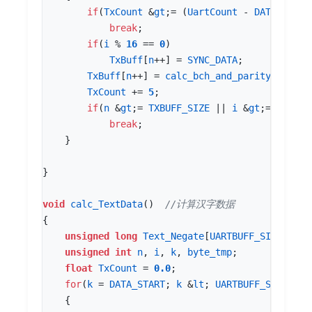
if
(
TxCount
&
gt
;
=
(
UartCount
-
DATA_START
break
;
if
(
i
%
16
==
0
)
TxBuff
[
n
++
]
=
SYNC_DATA
;
TxBuff
[
n
++
]
=
calc_bch_and_parity
(
Num_N
TxCount
+=
5
;
if
(
n
&
gt
;
=
TXBUFF_SIZE
||
i
&
gt
;
=
UARTBU
break
;
}
}
void
calc_TextData
()
{
unsigned
long
Text_Negate
[
UARTBUFF_SIZE
]
=
{
unsigned
int
n
,
i
,
k
,
byte_tmp
;
float
TxCount
=
0.0
;
for
(
k
=
DATA_START
;
k
&
lt
;
UARTBUFF_SIZE
;
k
+
{