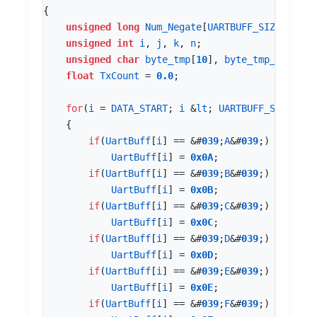
{
unsigned
long
Num_Negate
[
UARTBUFF_SIZE
]
=
{
0
unsigned
int
i
,
j
,
k
,
n
;
unsigned
char
byte_tmp
[
10
],
byte_tmp_negate
[
float
TxCount
=
0.0
;
for
(
i
=
DATA_START
;
i
&
lt
;
UARTBUFF_SIZE
;
i
+
{
if
(
UartBuff
[
i
]
==
&
#
03
9
;
A
&
#
03
9
;)
UartBuff
[
i
]
=
0x0A
;
if
(
UartBuff
[
i
]
==
&
#
03
9
;
B
&
#
03
9
;)
UartBuff
[
i
]
=
0x0B
;
if
(
UartBuff
[
i
]
==
&
#
03
9
;
C
&
#
03
9
;)
UartBuff
[
i
]
=
0x0C
;
if
(
UartBuff
[
i
]
==
&
#
03
9
;
D
&
#
03
9
;)
UartBuff
[
i
]
=
0x0D
;
if
(
UartBuff
[
i
]
==
&
#
03
9
;
E
&
#
03
9
;)
UartBuff
[
i
]
=
0x0E
;
if
(
UartBuff
[
i
]
==
&
#
03
9
;
F
&
#
03
9
;)