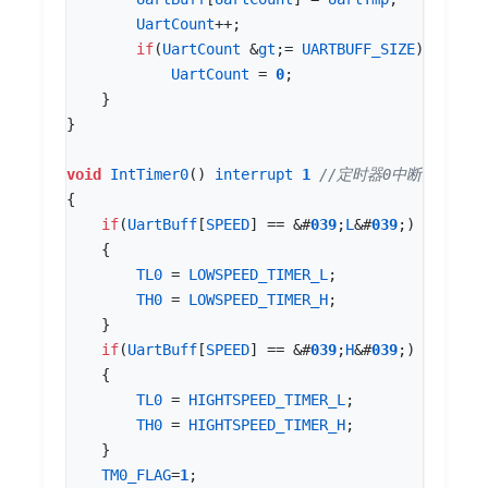
UartCount
++
;
if
(
UartCount
&
gt
;
=
UARTBUFF_SIZE
)
UartCount
=
0
;
}
}
void
IntTimer0
()
interrupt
1
{
if
(
UartBuff
[
SPEED
]
==
&
#
03
9
;
L
&
#
03
9
;)
{
TL0
=
LOWSPEED_TIMER_L
;
TH0
=
LOWSPEED_TIMER_H
;
}
if
(
UartBuff
[
SPEED
]
==
&
#
03
9
;
H
&
#
03
9
;)
{
TL0
=
HIGHTSPEED_TIMER_L
;
TH0
=
HIGHTSPEED_TIMER_H
;
}
TM0_FLAG
=
1
;