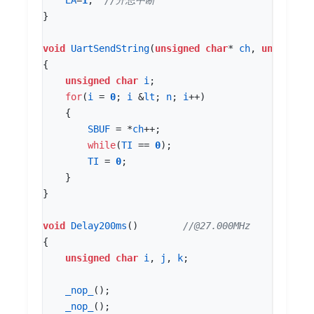
EA
=
1
;
}
void
UartSendString
(
unsigned
char
*
ch
,
unsigned
{
unsigned
char
i
;
for
(
i
=
0
;
i
&
lt
;
n
;
i
++
)
{
SBUF
=
*
ch
++
;
while
(
TI
==
0
);
TI
=
0
;
}
}
void
Delay200ms
()
{
unsigned
char
i
,
j
,
k
;
_nop_
();
_nop_
();