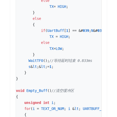
else
TX
=
HIGH
;
}
else
{
if
(
UartBuff
[
1
]
==
&
#
03
9
;
N
&
#
03
9
;)
TX
=
HIGH
;
else
TX
=
LOW
;
}
WaitTF0
();
s
&
lt
;
&
lt
;
=
1
;
}
}
void
Empty_Buff
()
{
unsigned
int
i
;
for
(
i
=
TEXT_OR_NUM
;
i
&
lt
;
UARTBUFF_SIZE
;
i
{