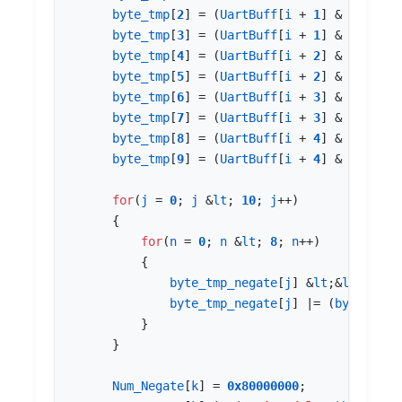
byte_tmp
[
2
]
=
(
UartBuff
[
i
+
1
]
&
0xf0
);
byte_tmp
[
3
]
=
(
UartBuff
[
i
+
1
]
&
0x0f
)
&
byte_tmp
[
4
]
=
(
UartBuff
[
i
+
2
]
&
0xf0
);
byte_tmp
[
5
]
=
(
UartBuff
[
i
+
2
]
&
0x0f
)
&
byte_tmp
[
6
]
=
(
UartBuff
[
i
+
3
]
&
0xf0
);
byte_tmp
[
7
]
=
(
UartBuff
[
i
+
3
]
&
0x0f
)
&
byte_tmp
[
8
]
=
(
UartBuff
[
i
+
4
]
&
0xf0
);
byte_tmp
[
9
]
=
(
UartBuff
[
i
+
4
]
&
0x0f
)
&
for
(
j
=
0
;
j
&
lt
;
10
;
j
++
)
{
for
(
n
=
0
;
n
&
lt
;
8
;
n
++
)
{
byte_tmp_negate
[
j
]
&
lt
;
&
lt
;
=
1
;
byte_tmp_negate
[
j
]
|=
(
byte_tmp
[
}
}
Num_Negate
[
k
]
=
0x80000000
;