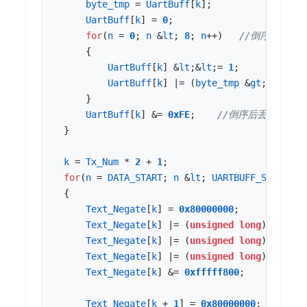
byte_tmp
=
UartBuff
[
k
];
UartBuff
[
k
]
=
0
;
for
(
n
=
0
;
n
&
lt
;
8
;
n
++
)
{
UartBuff
[
k
]
&
lt
;
&
lt
;
=
1
;
UartBuff
[
k
]
|=
(
byte_tmp
&
gt
;
&
gt
;
n
)
}
UartBuff
[
k
]
&=
0xFE
;
}
k
=
Tx_Num
*
2
+
1
;
for
(
n
=
DATA_START
;
n
&
lt
;
UARTBUFF_SIZE
;
n
{
Text_Negate
[
k
]
=
0x80000000
;
Text_Negate
[
k
]
|=
(
unsigned
long
)
UartBuf
Text_Negate
[
k
]
|=
(
unsigned
long
)
UartBuf
Text_Negate
[
k
]
|=
(
unsigned
long
)
UartBuf
Text_Negate
[
k
]
&=
0xfffff800
;
Text_Negate
[
k
+
1
]
=
0x80000000
;