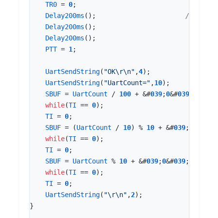
TR0
=
0
;
Delay200ms
();
Delay200ms
();
Delay200ms
();
PTT
=
1
;
UartSendString
(
"OK
\r\n
"
,
4
);
UartSendString
(
"UartCount="
,
10
);
SBUF
=
UartCount
/
100
+
&
#
03
9
;
0
&
#
03
9
;;
while
(
TI
==
0
);
TI
=
0
;
SBUF
=
(
UartCount
/
10
)
%
10
+
&
#
03
9
;
0
&
#
03
9
;
while
(
TI
==
0
);
TI
=
0
;
SBUF
=
UartCount
%
10
+
&
#
03
9
;
0
&
#
03
9
;;
while
(
TI
==
0
);
TI
=
0
;
UartSendString
(
"
\r\n
"
,
2
);
}