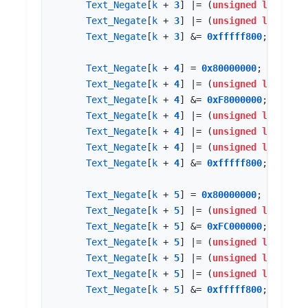
Text_Negate
[
k
+
3
]
|=
(
unsigned
long
)
Uar
Text_Negate
[
k
+
3
]
|=
(
unsigned
long
)
Uar
Text_Negate
[
k
+
3
]
&=
0xfffff800
;
Text_Negate
[
k
+
4
]
=
0x80000000
;
Text_Negate
[
k
+
4
]
|=
(
unsigned
long
)
Uar
Text_Negate
[
k
+
4
]
&=
0xF8000000
;
Text_Negate
[
k
+
4
]
|=
(
unsigned
long
)
Uar
Text_Negate
[
k
+
4
]
|=
(
unsigned
long
)
Uar
Text_Negate
[
k
+
4
]
|=
(
unsigned
long
)
Uar
Text_Negate
[
k
+
4
]
&=
0xfffff800
;
Text_Negate
[
k
+
5
]
=
0x80000000
;
Text_Negate
[
k
+
5
]
|=
(
unsigned
long
)
Uar
Text_Negate
[
k
+
5
]
&=
0xFC000000
;
Text_Negate
[
k
+
5
]
|=
(
unsigned
long
)
Uar
Text_Negate
[
k
+
5
]
|=
(
unsigned
long
)
Uar
Text_Negate
[
k
+
5
]
|=
(
unsigned
long
)
Uar
Text_Negate
[
k
+
5
]
&=
0xfffff800
;