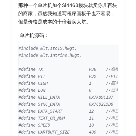
那种一个单片机加个Si4463模块就卖你几百块
的商家，虽然我知道写程序画板子也不容易，
但是价格是成本的十倍着实太坑。
​ 单片机源码：
#include
&lt;stc15.h&gt;
#include
&lt;intrins.h&gt;  
#define TX                   P36    
#define PTT                  P35    
#define HIGH                 1      
#define LOW                  0      
#define NILL_DATA            0x7A89C197  
#define SYNC_DATA            0x7CD215D8  
#define DATA_START           12     
#define TEXT_OR_NUM          11     
#define SPEED                10     
#define UARTBUFF_SIZE        400    