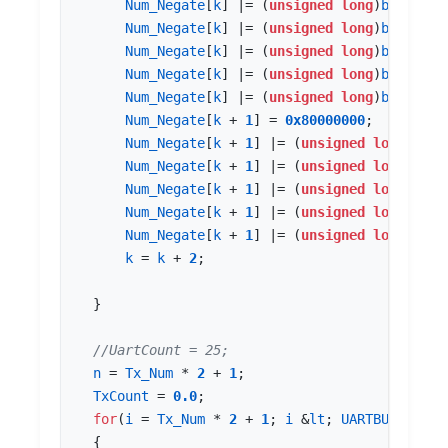
Num_Negate
[
k
]
|=
(
unsigned
long
)
byte_tmp
Num_Negate
[
k
]
|=
(
unsigned
long
)
byte_tmp
Num_Negate
[
k
]
|=
(
unsigned
long
)
byte_tmp
Num_Negate
[
k
]
|=
(
unsigned
long
)
byte_tmp
Num_Negate
[
k
]
|=
(
unsigned
long
)
byte_tmp
Num_Negate
[
k
+
1
]
=
0x80000000
;
Num_Negate
[
k
+
1
]
|=
(
unsigned
long
)
byte
Num_Negate
[
k
+
1
]
|=
(
unsigned
long
)
byte
Num_Negate
[
k
+
1
]
|=
(
unsigned
long
)
byte
Num_Negate
[
k
+
1
]
|=
(
unsigned
long
)
byte
Num_Negate
[
k
+
1
]
|=
(
unsigned
long
)
byte
k
=
k
+
2
;
}
n
=
Tx_Num
*
2
+
1
;
TxCount
=
0.0
;
for
(
i
=
Tx_Num
*
2
+
1
;
i
&
lt
;
UARTBUFF_SIZE
{