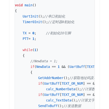
void
main
()
{
UartInit
();
Timer0Init
();
TX
=
0
;
PTT
=
1
;
while
(
1
)
{
if
(
NewData
==
1
&&
(
UartBuff
[
TEXT_OR_NUM
{
GetAddrNumber
();
if
(
UartBuff
[
TEXT_OR_NUM
]
==
&
#
03
9
;
N
&
calc_NumberData
();
if
(
UartBuff
[
TEXT_OR_NUM
]
==
&
#
03
9
;
T
&
calc_TextData
();
SendTxBuff
();