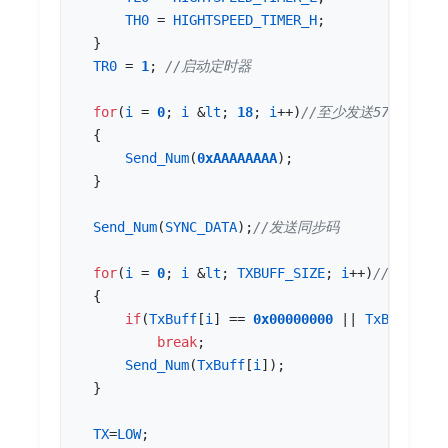
TH0
=
HIGHTSPEED_TIMER_H
;
}
TR0
=
1
;
for
(
i
=
0
;
i
&
lt
;
18
;
i
++
)
{
Send_Num
(
0xAAAAAAAA
);
}
Send_Num
(
SYNC_DATA
);
for
(
i
=
0
;
i
&
lt
;
TXBUFF_SIZE
;
i
++
)
{
if
(
TxBuff
[
i
]
==
0x00000000
||
TxBuff
[
i
]
break
;
Send_Num
(
TxBuff
[
i
]);
}
TX
=
LOW
;