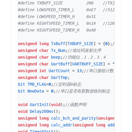
#define TXBUFF_SIZE          200    
#define LOWSPEED_TIMER_L     0xE7   
#define HIGHTSPEED_TIMER_L   0x1A   
unsigned
long
TxBuff
[
TXBUFF_SIZE
]
=
{
0
};
unsigned
char
Tx_Num
;
unsigned
char
beep
;
unsigned
char
UartBuff
[
UARTBUFF_SIZE
]
=
"#P12345
unsigned
int
UartCount
=
13
;
unsigned
char
UartTmp
;
bit
TM0_FLAG
=
0
;
bit
NewData
=
0
;
void
UartInit
(
void
);
void
Delay200ms
();
unsigned
long
calc_bch_and_parity
(
unsigned
long
unsigned
long
calc_addr
(
unsigned
long
add
,
unsign
void
Timer0Init
();