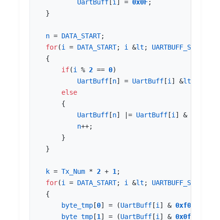
UartBuff
[
i
]
=
0x0F
;
}
n
=
DATA_START
;
for
(
i
=
DATA_START
;
i
&
lt
;
UARTBUFF_SIZE
;
i
+
{
if
(
i
%
2
==
0
)
UartBuff
[
n
]
=
UartBuff
[
i
]
&
lt
;
&
lt
;
4
else
{
UartBuff
[
n
]
|=
UartBuff
[
i
]
&
0x0f
;
n
++
;
}
}
k
=
Tx_Num
*
2
+
1
;
for
(
i
=
DATA_START
;
i
&
lt
;
UARTBUFF_SIZE
;
i
{
byte_tmp
[
0
]
=
(
UartBuff
[
i
]
&
0xf0
);
byte_tmp
[
1
]
=
(
UartBuff
[
i
]
&
0x0f
)
&
lt
;
&