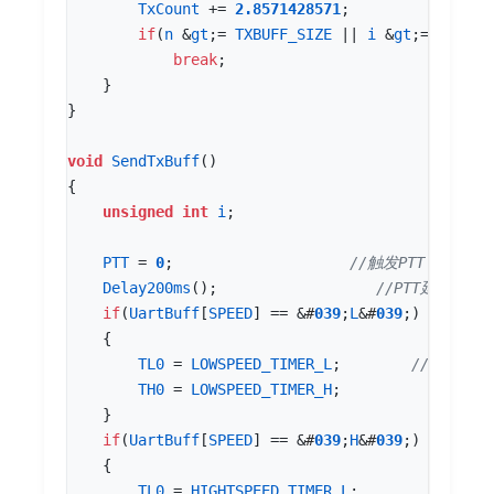
TxCount
+=
2.8571428571
;
if
(
n
&
gt
;
=
TXBUFF_SIZE
||
i
&
gt
;
=
UARTBU
break
;
}
}
void
SendTxBuff
()
{
unsigned
int
i
;
PTT
=
0
;
Delay200ms
();
if
(
UartBuff
[
SPEED
]
==
&
#
03
9
;
L
&
#
03
9
;)
{
TL0
=
LOWSPEED_TIMER_L
;
TH0
=
LOWSPEED_TIMER_H
;
}
if
(
UartBuff
[
SPEED
]
==
&
#
03
9
;
H
&
#
03
9
;)
{
TL0
=
HIGHTSPEED_TIMER_L
;