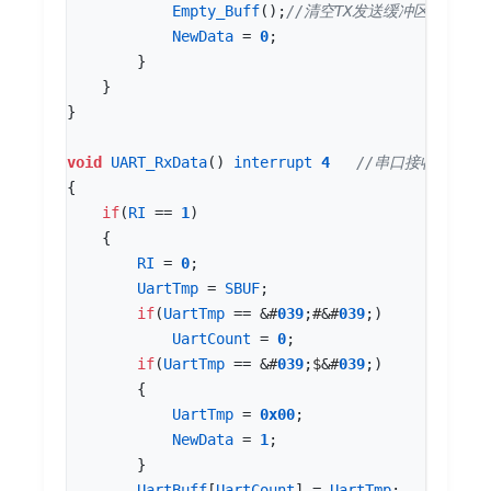
Empty_Buff
();
NewData
=
0
;
}
}
}
void
UART_RxData
()
interrupt
4
{
if
(
RI
==
1
)
{
RI
=
0
;
UartTmp
=
SBUF
;
if
(
UartTmp
==
&
#
03
9
;
#
&
#
03
9
;)
UartCount
=
0
;
if
(
UartTmp
==
&
#
03
9
;
$
&
#
03
9
;)
{
UartTmp
=
0x00
;
NewData
=
1
;
}
UartBuff
[
UartCount
]
=
UartTmp
;