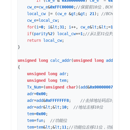
if
(
cw_e
&
0x80000000
)
cw_e
^=
0xED20000
cw_e
=
cw_e
&
0xFFC00000
;
local_cw
|=
(
cw_e
&
gt
;
&
gt
;
21
);
cw_e
=
local_cw
;
for
(
i
=
0
;
i
&
lt
;
31
;
i
++
,
cw_e
&
lt
;
&
lt
;
=
1
)
if
(
cw
if
(
parity
%
2
)
local_cw
+=
1
;
return
local_cw
;
}
unsigned
long
calc_addr
(
unsigned
long
add
,
unsign
{
unsigned
long
adr
;
unsigned
long
tem
;
Tx_Num
=
(
unsigned
char
)(
add
&
0x00000007
);
adr
=
0x00
;
adr
=
add
&
0xFFFFFFF8
;
adr
=
adr
&
lt
;
&
lt
;
10
;
tem
=
0x00
;
tem
=
fun
;
tem
=
tem
&
lt
;
&
lt
;
11
;