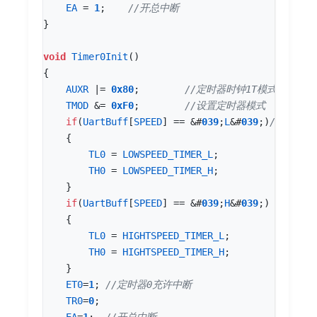
EA
=
1
;
}
void
Timer0Init
()
{
AUXR
|=
0x80
;
TMOD
&=
0xF0
;
if
(
UartBuff
[
SPEED
]
==
&
#
03
9
;
L
&
#
03
9
;)
{
TL0
=
LOWSPEED_TIMER_L
;
TH0
=
LOWSPEED_TIMER_H
;
}
if
(
UartBuff
[
SPEED
]
==
&
#
03
9
;
H
&
#
03
9
;)
{
TL0
=
HIGHTSPEED_TIMER_L
;
TH0
=
HIGHTSPEED_TIMER_H
;
}
ET0
=
1
;
TR0
=
0
;