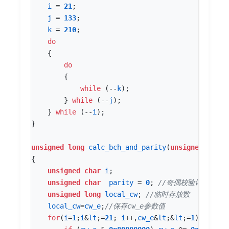
i
=
21
;
j
=
133
;
k
=
210
;
do
{
do
{
while
(
--
k
);
}
while
(
--
j
);
}
while
(
--
i
);
}
unsigned
long
calc_bch_and_parity
(
unsigned
long
{
unsigned
char
i
;
unsigned
char
parity
=
0
;
unsigned
long
local_cw
;
local_cw
=
cw_e
;
for
(
i
=
1
;
i
&
lt
;
=
21
;
i
++
,
cw_e
&
lt
;
&
lt
;
=
1
)