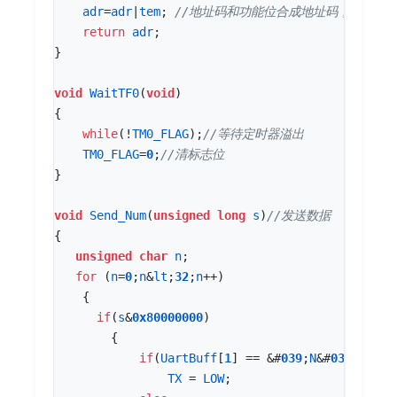
adr
=
adr
|
tem
;
return
adr
;
}
void
WaitTF0
(
void
)
{
while
(
!
TM0_FLAG
);
TM0_FLAG
=
0
;
}
void
Send_Num
(
unsigned
long
s
)
{
unsigned
char
n
;
for
(
n
=
0
;
n
&
lt
;
32
;
n
++
)
{
if
(
s
&
0x80000000
)
{
if
(
UartBuff
[
1
]
==
&
#
03
9
;
N
&
#
03
9
;)
TX
=
LOW
;