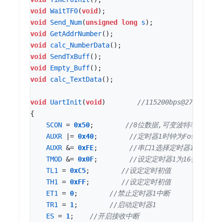
void
WaitTF0
(
void
);
void
Send_Num
(
unsigned
long
s
);
void
GetAddrNumber
();
void
calc_NumberData
();
void
SendTxBuff
();
void
Empty_Buff
();
void
calc_TextData
();
void
UartInit
(
void
)
{
SCON
=
0x50
;
AUXR
|=
0x40
;
AUXR
&=
0xFE
;
TMOD
&=
0x0F
;
TL1
=
0xC5
;
TH1
=
0xFF
;
ET1
=
0
;
TR1
=
1
;
ES
=
1
;