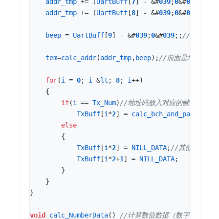
addr_tmp
+=
(
UartBuff
[
7
]
-
&
#
03
9
;
0
&
#
03
9
;)
*
10
addr_tmp
+=
(
UartBuff
[
8
]
-
&
#
03
9
;
0
&
#
03
9
;);
beep
=
UartBuff
[
9
]
-
&
#
03
9
;
0
&
#
03
9
;;
tem
=
calc_addr
(
addr_tmp
,
beep
);
for
(
i
=
0
;
i
&
lt
;
8
;
i
++
)
{
if
(
i
==
Tx_Num
)
TxBuff
[
i
*
2
]
=
calc_bch_and_parity
(
te
else
{
TxBuff
[
i
*
2
]
=
NILL_DATA
;
TxBuff
[
i
*
2
+
1
]
=
NILL_DATA
;
}
}
}
void
calc_NumberData
()