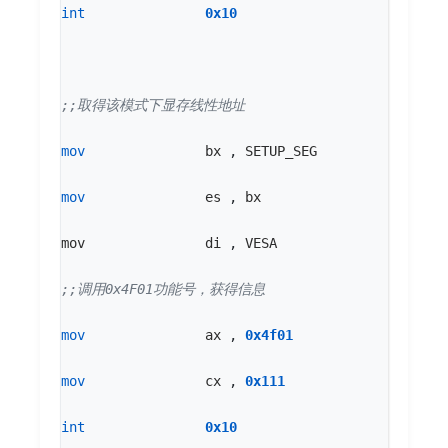
int
0x10
mov
bx
,
SETUP_SEG
mov
es
,
bx
mov
di
,
VESA
mov
ax
,
0x4f01
mov
cx
,
0x111
int
0x10