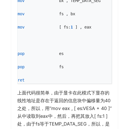
mov
bx
,
TEMP_DATA_SEG
mov
fs
,
bx
mov
[
fs
:
1
]
,
eax
pop
es
pop
fs
ret
上面代码很简单，由于显卡在此模式下显存的
线性地址是存在于返回的信息块中偏移量为40
之处，所以，用“mov eax , [ es:VESA + 40 ]”
从中读取到eax中，然后，再把其放入[ fs:1 ]
处，由于fs等于TEMP_DATA_SEG，所以，是