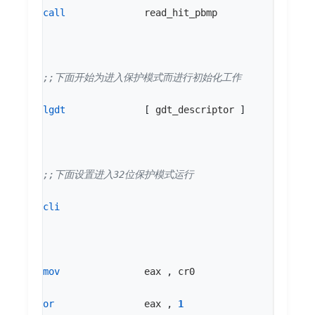
call
read_hit_pbmp
lgdt
[
gdt_descriptor
]
cli
mov
eax
,
cr0
or
eax
,
1