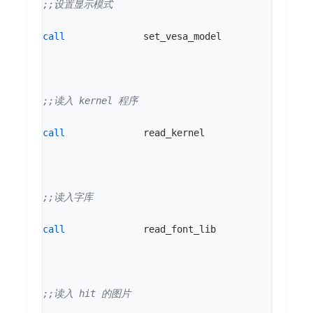
call
set_vesa_model
call
read_kernel
call
read_font_lib