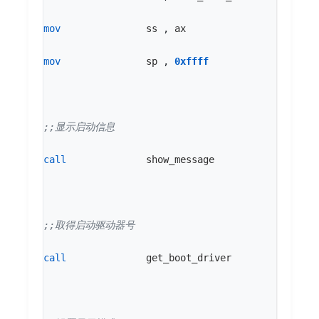
mov
ss
,
ax
mov
sp
,
0xffff
call
show_message
call
get_boot_driver