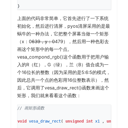
}
上面的代码非常简单，它首先进行了一下系统
初始化，然后进行清屏，pyos清屏采用的是最
蜗牛的一种办法，它把整个屏幕当做一个矩形
（x：0
639，y：0
479），然后用一种色彩去
画这个矩形中的每一个点。
vesa_compond_rgb()这个函数用于把用户输
入的R（红），G（绿），兰（B）值合成为一
个16位长的整数（因为采用的是5:6:5的模式，
因此总共一个点的色彩用16位整数表示），然
后，它调用了vesa_draw_rect()函数来画这个
矩形，我们就来看看这个函数：
void
vesa_draw_rect
(
unsigned
int
x1
,
unsigned