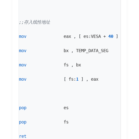
mov
eax
,
[
es
:
VESA
+
40
]
mov
bx
,
TEMP_DATA_SEG
mov
fs
,
bx
mov
[
fs
:
1
]
,
eax
pop
es
pop
fs
ret