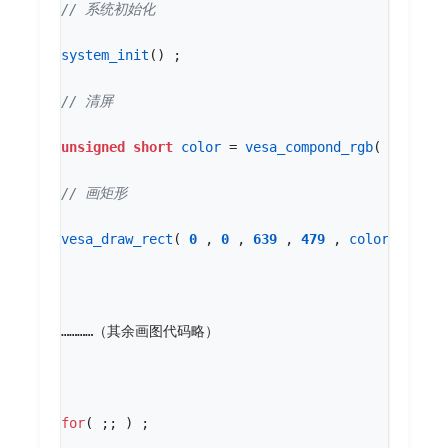
system_init
()
;
unsigned
short
color
=
vesa_compond_rgb
(
255
,
2
vesa_draw_rect
(
0
,
0
,
639
,
479
,
color
,
1
)
…………（其余画图代码略）
for
(
;;
)
;